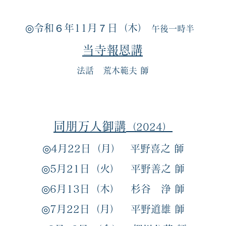
◎令和６年11月７日（木）
午後一時半
当寺報恩講
法話 荒木範夫 師
同朋万
人御講
（2024）
◎
4月22日（月）
平
野喜之
師
◎
5月21日（火）
平
野善之
師
◎6
月13日（木）
杉谷 浄
師
◎7
月22
日（月）
平野道雄
師