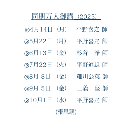
同朋万
人御講
（2025）
◎
4月14日（月）
平
野喜之
師
◎
5月22日（月）
平
野喜之
師
◎6
月13日（金）
杉谷 浄
師
◎7
月22
日（火）
平野道雄
師
◎8
月 8日 （金）
細川公英
師
◎9
月 5日 （金）
三義 堅 師
◎10
月1日（水）
平野喜之
師
​(報恩講)