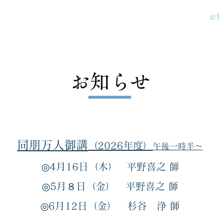
圓證寺について
仏事について
お墓について
お
お知らせ
同朋万
人御講
（2026年度）
午後一時半～
◎
4月16日（木）
平
野喜之
師
◎
5月８日（金）
平
野喜之
師
◎6
月12日（金）
杉谷 浄
師