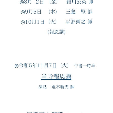
◎8
月 2日 （金）
細川公英
師
◎9
月5日 （木）
三義 堅 師
◎10
月1日（火）
平野喜之
師
​(報恩講)
◎令和5年11月7日（火）
午後一時半
当寺報恩講
法話 荒木範夫 師