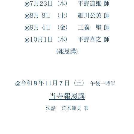
◎7
月23
日（木）
平野道雄
師
◎8
月 8日 （土）
細川公英
師
◎9
月 4日 （金）
三義 堅 師
◎10
月1日（木）
平野喜之
師
​(報恩講)
◎令和８年11月７日（土）
午後一時半
当寺報恩講
法話 荒木範夫 師