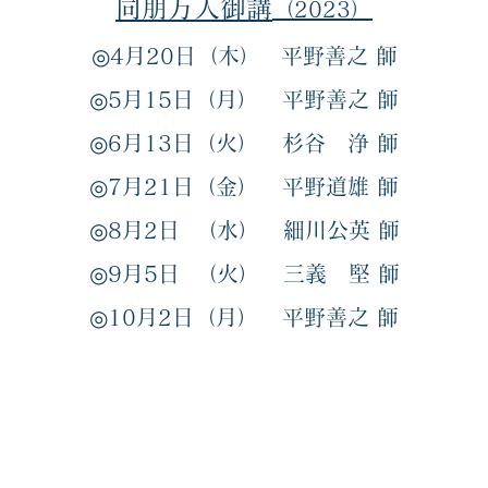
同朋万
人御講
（2023）
◎
4月20日（木）
平
野善之
師
◎
5月15日（月）
平
野善之
師
◎6
月13日（火）
杉谷 浄
師
◎7
月21
日（金）
平野道雄
師
◎8
月2日 （水）
細川公英
師
◎9
月5日 （火）
三義 堅 師
◎10
月2日（月）
平野善之
師